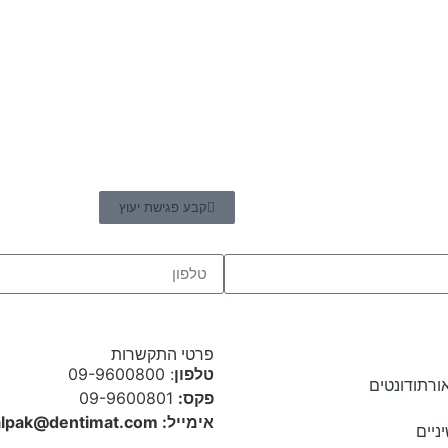
קבע פגישת יעוץ
פרטי התקשרות
טלפון
: 09-9600800
ורתודונטים
פקס:
09-9600801
אימייל: dalpak@dentimat.com
ניים