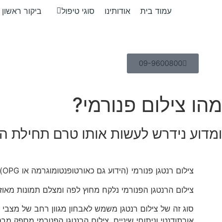
עמוד בית
אודותינו
סוגי טיפול
ביקור ראשון
09-9600800
מהו צילום פנורמי?
ומדוע נידרש לעשות אותו טרם תחילת הט
צילום רנטגן פנורמי (הידוע גם כאורטופנטומוגרמה או OPG) הוא סוג של צילום שיניים המספק תצוגה מקיפה ורחב טווח של הפה, כולל השיניים, הלסתות, הסינוסים ומבנים אחרים מסביב.
צילום הרנטגן הפנורמי נלקח מחוץ לפה ומצלם תמונות מאוזן 
סוג זה של צילום רנטגן משמש לאבחון מגוון רחב של מצבי שינ
אורתודנטי וניתוחי שיניים. צילום הרנטגן הפנורמי מספק מב