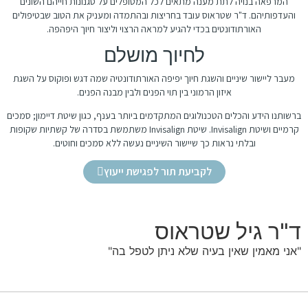
המרפאה בנויה לתת מענה מתאים לכל המטופלים על סגנונות חייהם השונים
והעדפותיהם. ד"ר שטראוס עובד בחריצות ובהתמדה ומעניק את הטוב שבטיפולים
האורתודונטים בכדי להגיע למראה הרצוי וליצור חיוך היפהפה.
לחיוך מושלם
מעבר ליישור שיניים והשגת חיוך יפיפה האורתודונטיה שמה דגש ופוקוס על השגת
איזון הרמוני בין תוי הפנים ולבין מבנה הפנים.
ברשותנו הידע והכלים הטכנולוגים המתקדמים ביותר בענף, כגון שיטת דיימון; סמכים
קרמיים ושיטת Invisalign. שיטת Invisalign משתמשת בסדרה של קשתיות שקופות
ובלתי נראות כך שיישור השיניים נעשה ללא סמכים וחוטים.
לקביעת תור לפגישת ייעוץ
ד"ר גיל שטראוס
"אני מאמין שאין בעיה שלא ניתן לטפל בה"