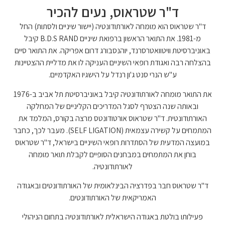
ד"ר שטראוס, נעים להכיר
ד"ר שטראוס הוא מומחה לאורתודונטיה (יישור שיניים ולסתות) החל
מ-1981. את התואר הראשון ברפואת שיניים B.D.S RAND קיבל
באוניברסיטת וויטוואטרסרנד, יוהנסבורג דרום אפריקה. את התואר סיים
בהצלחה רבה ואגודת רופאי השיניים העניקה לו את מדליית ההצטיינות
ע"ש הנרי סנט ג'ון רנדל על הישגיו האקדמיים.
את התואר מומחה לאורתודונטיה קיבל באוניברסיטת תל אביב ב-1976
ובאותה שנה הצטרף לסגל המדריכים הקליניים של המחלקה
האורתודונטית. ד"ר שטראוס אורטודונטס מרצה בקורס, המלמד את
המתמחים על קשירה עצמאית (SELF LIGATION). מעבר לכך, כחבר
במועצה המדעית של הסתדרות רופאי השיניים בישראל, ד"ר שטראוס
בוחן את המתמחים במבחנים הסופיים לקבלת תואר מומחה
לאורתודונטיה.
ד"ר שטראוס חבר בפדרציה הבינלאומית של האורתודונטים ובאגודה
האמריקאית של האורתודונטים.
פעילותו בולטת באגודה הישראלית לאורתודונטיה בתחום הניהולי