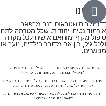
ודותינו
"ר מוריס שטראוס בנה מרפאה
ורתודונטית ייחודית, שכל מטרתה לתת
יפול מקיף ומותאם אישית לכל מקרה
לכל גיל, בין אם מדובר בילדים, נוער או
בוגרים.
המרפאה של ד"ר שטראוס אורטודונט ממוקמת בהרצליה, צפונית לתל אביב, וניתן
להגיע אליה בצורה נוחה מכל האזורים במרכז הארץ.
האוירה במרפאה נוחה ונעימה והשרות המתקדם מוגש על ידי צוות מסור ומיומן, שכל
ייעודו לתת לכל מטופל חוויה שהיא מעבר לטיפול אורתודונטי רגיל.
ד"ר שטראוס והצוות ישמחו להעניק לכם את התוצאה האופטימאלית ביותר הניתנת
להשגה על ידי טיפול אורתודונטי.