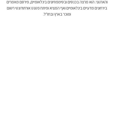
והארגוני. הוא מרצה בכנסים ובסימפוזיונים בינלאומיים, פירסם מאמרים
בירחונים מדעיים בינלאומיים ואף המציא ופיתח פטנט אורתודונטי רשום
ומוכר בארץ ובחו"ל.
טיפולים אורתודונטים
תנו לעולם את החיוך שלכם ותנו אותו במלואו
מידע נוסף